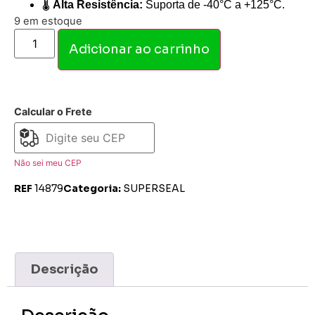
🌡️
Alta Resistência:
Suporta de -40°C a +125°C.
9 em estoque
Adicionar ao carrinho
Calcular o Frete
Não sei meu CEP
REF
14879
Categoria:
SUPERSEAL
Descrição