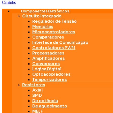
Carrinho
Componentes Eletrônicos
Circuito Integrado
Regulador de Tensão
Memórias
Microcontroladores
Comparadores
Interface de Comunicação
Controladores PWM
Processadores
Amplificadores
Conversores
Lógica Digital
Optoacopladores
Temporizadores
Resistores
Axial
SMD
De potência
De aquecimento
MELF