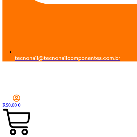
tecnohall@tecnohallcomponentes.com.br
R$
0,00
0