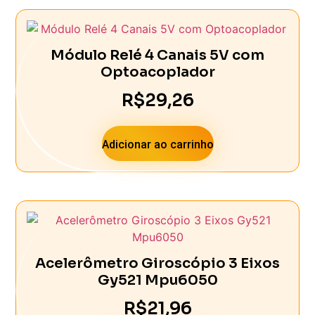
Módulo Relé 4 Canais 5V com
Optoacoplador
R$
29,26
Adicionar ao carrinho
Acelerômetro Giroscópio 3 Eixos
Gy521 Mpu6050
R$
21,96