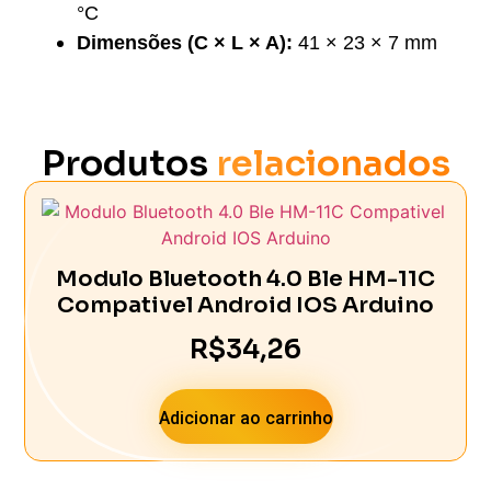
°C
Dimensões (C × L × A):
41 × 23 × 7 mm
Produtos
relacionados
Modulo Bluetooth 4.0 Ble HM-11C
Compativel Android IOS Arduino
R$
34,26
Adicionar ao carrinho