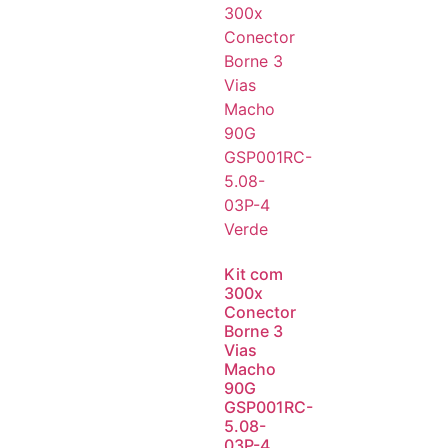
Kit com
300x
Conector
Borne 3
Vias
Macho
90G
GSP001RC-
5.08-
03P-4