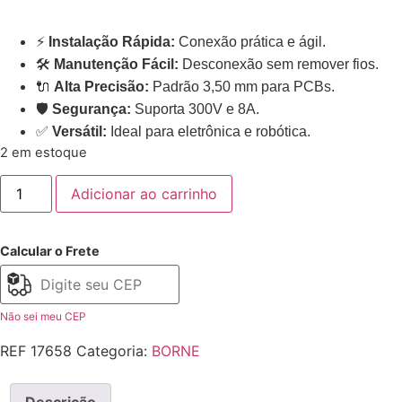
⚡
Instalação Rápida:
Conexão prática e ágil.
🛠️
Manutenção Fácil:
Desconexão sem remover fios.
🔌
Alta Precisão:
Padrão 3,50 mm para PCBs.
🛡️
Segurança:
Suporta 300V e 8A.
✅
Versátil:
Ideal para eletrônica e robótica.
2 em estoque
Adicionar ao carrinho
Calcular o Frete
Não sei meu CEP
REF
17658
Categoria:
BORNE
Descrição