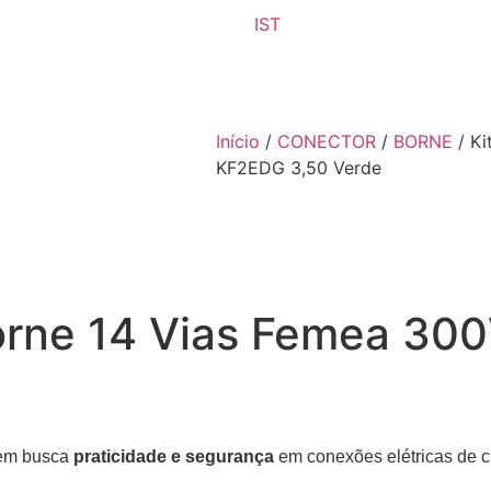
IST
Início
/
CONECTOR
/
BORNE
/ Ki
KF2EDG 3,50 Verde
Borne 14 Vias Femea 3
uem busca
praticidade e segurança
em conexões elétricas de c