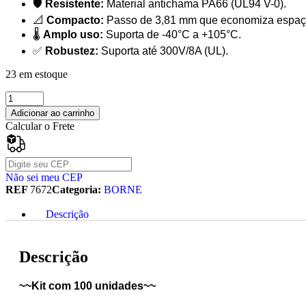
🛡️
Resistente:
Material antichama PA66 (UL94 V-0).
📐
Compacto:
Passo de 3,81 mm que economiza espaç
🌡️
Amplo uso:
Suporta de -40°C a +105°C.
✅
Robustez:
Suporta até 300V/8A (UL).
23 em estoque
Adicionar ao carrinho
Calcular o Frete
Não sei meu CEP
REF
7672
Categoria:
BORNE
Descrição
Descrição
~~Kit com 100 unidades~~