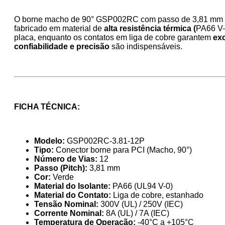
O borne macho de 90° GSP002RC com passo de 3,81 mm é a
fabricado em material de
alta resistência térmica (
PA66 V-
placa, enquanto os contatos em liga de cobre garantem
exc
confiabilidade e precisão
são indispensáveis.
FICHA TÉCNICA:
Modelo:
GSP002RC-3.81-12P
Tipo:
Conector borne para PCI (Macho, 90°)
Número de Vias:
12
Passo (Pitch):
3,81 mm
Cor:
Verde
Material do Isolante:
PA66 (UL94 V-0)
Material do Contato:
Liga de cobre, estanhado
Tensão Nominal:
300V (UL) / 250V (IEC)
Corrente Nominal:
8A (UL) / 7A (IEC)
Temperatura de Operação:
-40°C a +105°C