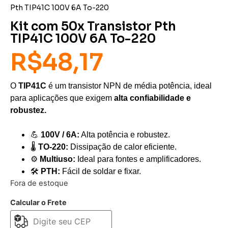
Pth TIP41C 100V 6A To-220
Kit com 50x Transistor Pth
TIP41C 100V 6A To-220
R$
48,17
O
TIP41C
é um transistor NPN de média potência, ideal
para aplicações que exigem
alta confiabilidade e
robustez.
💪
100V / 6A:
Alta potência e robustez.
🌡️
TO-220:
Dissipação de calor eficiente.
⚙️
Multiuso:
Ideal para fontes e amplificadores.
🛠️
PTH:
Fácil de soldar e fixar.
Fora de estoque
Calcular o Frete