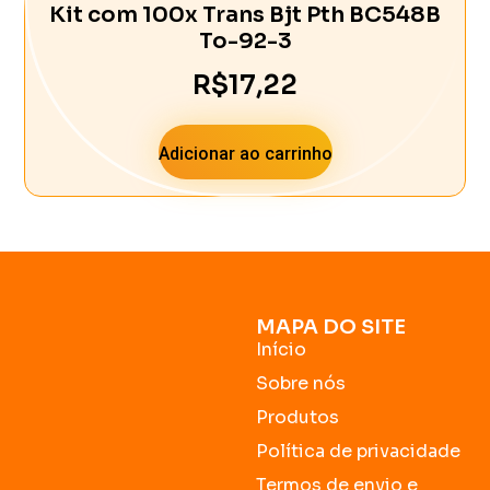
Kit com 100x Trans Bjt Pth BC548B
To-92-3
R$
17,22
Adicionar ao carrinho
MAPA DO SITE
Início
Sobre nós
Produtos
Política de privacidade
Termos de envio e