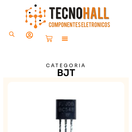
Componentes Eletrônicos
Placa Solar
CATEGORIA
BJT