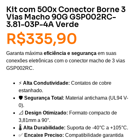
Kit com 500x Conector Borne 3
Vias Macho 90G GSP002RC-
3.81-03P-4A Verde
R$
335,90
Garanta máxima
eficiência e segurança
em suas
conexões eletrônicas com o conector macho de 3 vias
GSP002RC.
⚡
Alta Condutividade:
Contatos de cobre
estanhado.
🛡️
Segurança Total:
Material antichama (UL94 V-
0).
📐
Design Otimizado:
Formato compacto de
3,81mm a 90°.
🌡️
Alta Durabilidade:
Suporta de -40°C a +105°C.
✅
Encaixe Preciso:
Compatibilidade garantida