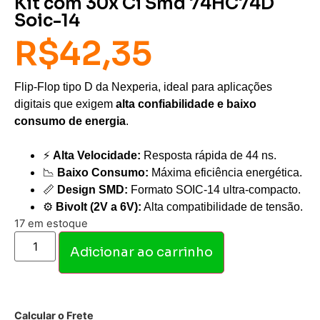
Kit com 30x Ci Smd 74HC74D
Soic-14
R$
42,35
Flip-Flop tipo D da Nexperia, ideal para aplicações
digitais que exigem
alta confiabilidade e baixo
consumo de energia
.
⚡
Alta Velocidade:
Resposta rápida de 44 ns.
📉
Baixo Consumo:
Máxima eficiência energética.
📏
Design SMD:
Formato SOIC-14 ultra-compacto.
⚙️
Bivolt (2V a 6V):
Alta compatibilidade de tensão.
17 em estoque
Adicionar ao carrinho
Calcular o Frete