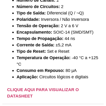
Número de Canais:
2
Número de Circuitos:
2
Tipo de Saída:
Diferencial (Q / ¬Q)
Polaridade:
Inversora / Não Inversora
Tensão de Operação:
2 V a 6 V
Encapsulamento:
SOIC-14 (SMD/SMT)
Tempo de Propagação:
44 ns
Corrente de Saída:
±5,2 mA
Tipo de Reset:
Set e Reset
Temperatura de Operação:
-40 °C a +125
°C
Consumo em Repouso:
80 µA
Aplicação:
Circuitos lógicos e digitais
CLIQUE AQUI PARA VISUALIZAR O
DATASHEET