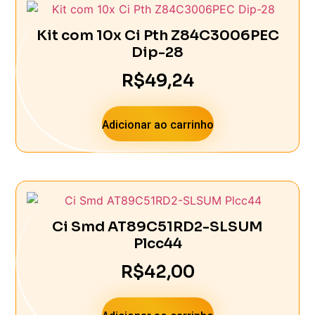
Kit com 10x Ci Pth Z84C3006PEC
Dip-28
R$
49,24
Adicionar ao carrinho
Ci Smd AT89C51RD2-SLSUM
Plcc44
R$
42,00