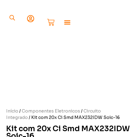
Componentes Eletrônicos
Início
/
Componentes Eletronicos
/
Circuito
Integrado
/ Kit com 20x Ci Smd MAX232IDW Soic-16
Kit com 20x Ci Smd MAX232IDW
Soic-16