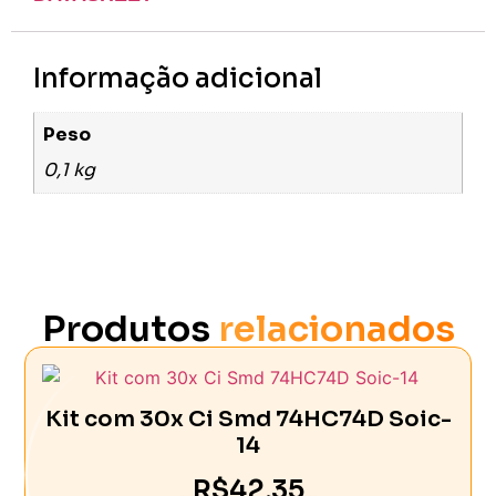
Informação adicional
Peso
0,1 kg
Produtos
relacionados
Kit com 30x Ci Smd 74HC74D Soic-
14
R$
42,35