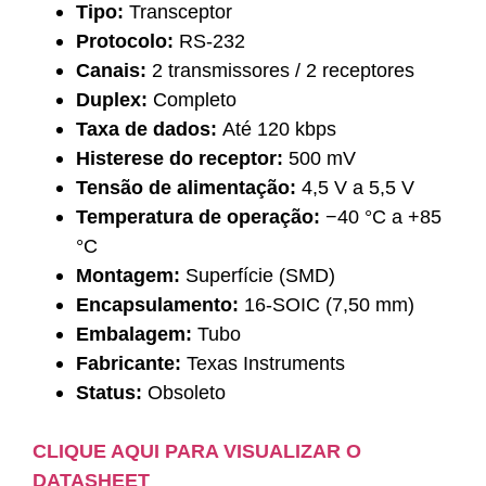
Tipo:
Transceptor
Protocolo:
RS-232
Canais:
2 transmissores / 2 receptores
Duplex:
Completo
Taxa de dados:
Até 120 kbps
Histerese do receptor:
500 mV
Tensão de alimentação:
4,5 V a 5,5 V
Temperatura de operação:
−40 °C a +85
°C
Montagem:
Superfície (SMD)
Encapsulamento:
16-SOIC (7,50 mm)
Embalagem:
Tubo
Fabricante:
Texas Instruments
Status:
Obsoleto
CLIQUE AQUI PARA VISUALIZAR O
DATASHEET