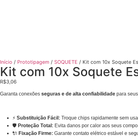
Início
/
Prototipagem
/
SOQUETE
/ Kit com 10x Soquete E
Kit com 10x Soquete E
R$
3,06
Garanta conexões
seguras e de alta confiabilidade
para seus 
⚡
Substituição Fácil:
Troque chips rapidamente sem usar
🛡️
Proteção Total:
Evita danos por calor aos seus compo
🔌
Fixação Firme:
Garante contato elétrico estável e seg