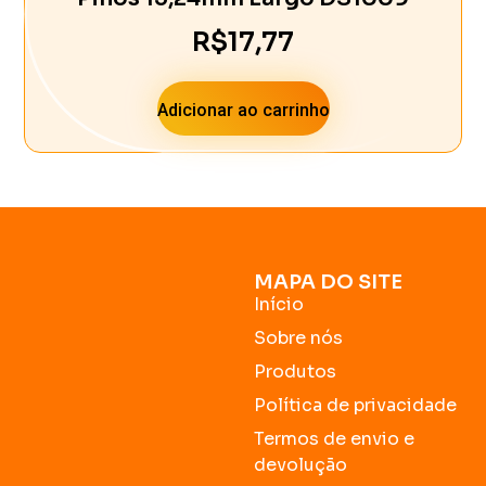
R$
17,77
Adicionar ao carrinho
MAPA DO SITE
Início
Sobre nós
Produtos
Política de privacidade
Termos de envio e
devolução