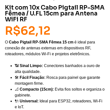
Kit com 10x Cabo Pigtail RP-SMA
Fêmea / U.FL 15cm para Antena
WiFi RF
R$
62,12
O
Cabo Pigtail RP-SMA Fêmea 15 cm
é ideal para
conexão de antenas externas em dispositivos RF,
roteadores, módulos Wi-Fi e projetos eletrônicos.
📶
Sinal Limpo:
Conectores banhados a ouro de
alta qualidade.
🛠️
Fácil Fixação:
Rosca para painel que garante
montagem firme.
📐
Compacto (15cm):
Evita fios soltos e organiza o
gabinete.
🔌
Universal:
Ideal para ESP32, roteadores, Wi-Fi
e IoT.