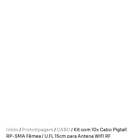
Início
/
Prototipagem
/
CABO
/ Kit com 10x Cabo Pigtail
RP-SMA Fêmea / U.FL 15cm para Antena WiFi RF