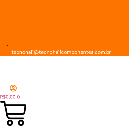
tecnohall@tecnohallcomponentes.com.br
R$
0,00
0