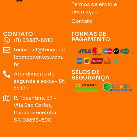
Termos de envio e
devolução
Contato
CONTATO
FORMAS DE
PAGAMENTO
(11) 99887-8010
tecnohall@tecnohal
lcomponentes.com.
br
SELOS DE
Atendimento de
SEGURANÇA
segunda a sexta - 8h
às 17h.
R. Tocantins, 37 -
Vila Sao Carlos,
Itaquaquecetuba -
SP, 08599-600