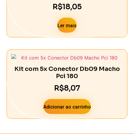
R$
18,05
Ler mais
Kit com 5x Conector Db09 Macho
Pci 180
R$
8,07
Adicionar ao carrinho