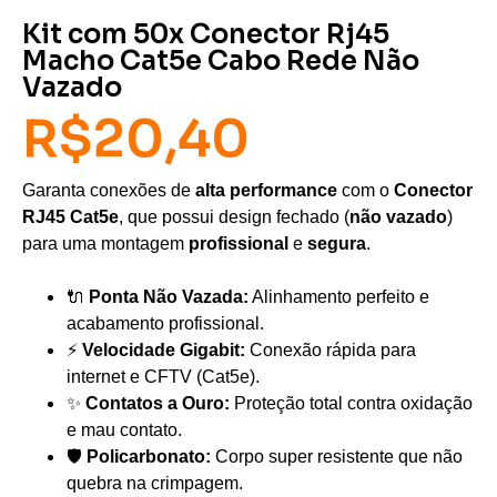
Kit com 50x Conector Rj45
Macho Cat5e Cabo Rede Não
Vazado
R$
20,40
Garanta conexões de
alta performance
com o
Conector
RJ45 Cat5e
, que possui design fechado (
não vazado
)
para uma montagem
profissional
e
segura
.
🔌
Ponta Não Vazada:
Alinhamento perfeito e
acabamento profissional.
⚡
Velocidade Gigabit:
Conexão rápida para
internet e CFTV (Cat5e).
✨
Contatos a Ouro:
Proteção total contra oxidação
e mau contato.
🛡️
Policarbonato:
Corpo super resistente que não
quebra na crimpagem.