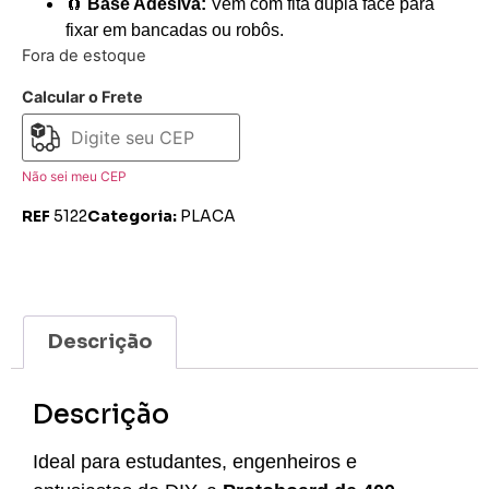
🧲
Base Adesiva:
Vem com fita dupla face para
fixar em bancadas ou robôs.
Fora de estoque
Calcular o Frete
Não sei meu CEP
REF
5122
Categoria:
PLACA
Descrição
Descrição
Ideal para estudantes, engenheiros e