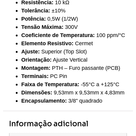
Resistência:
10 kΩ
Tolerância:
±10%
Potência:
0,5W (1/2W)
Tensão Máxima:
300V
Coeficiente de Temperatura:
100 ppm/°C
Elemento Resistivo:
Cermet
Ajuste:
Superior (Top Slot)
Orientação:
Ajuste Vertical
Montagem:
PTH – Furo passante (PCB)
Terminais:
PC Pin
Faixa de Temperatura:
-55°C a +125°C
Dimensões:
9,53mm x 9,53mm x 4,83mm
Encapsulamento:
3/8” quadrado
Informação adicional