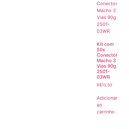
Kit com
50x
Conector
Macho 3
Vias 90g
2501-
03WR
R$
13,50
Adicionar
ao
carrinho