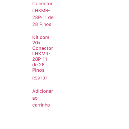
Kit com
20x
Conector
LHKMR-
28P-11
de 28
Pinos
R$
91,37
Adicionar
ao
carrinho