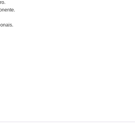
ro.
ponente.
ionais.