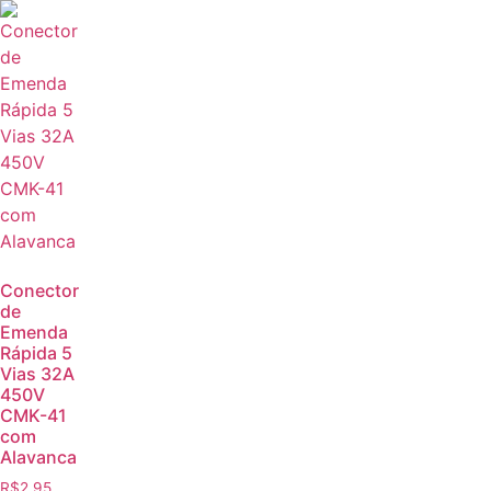
Conector
de
Emenda
Rápida 5
Vias 32A
450V
CMK-41
com
Alavanca
R$
2,95