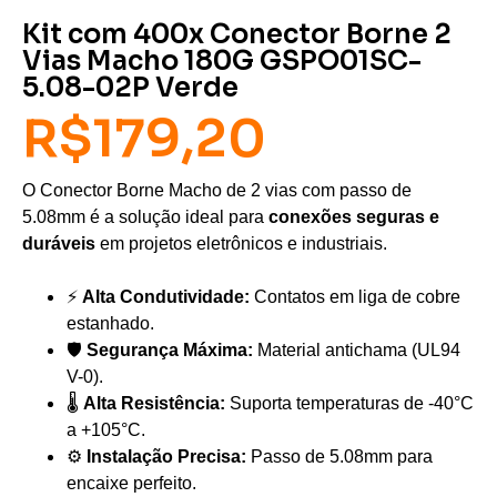
Kit com 400x Conector Borne 2
Vias Macho 180G GSPO01SC-
5.08-02P Verde
R$
179,20
O Conector Borne Macho de 2 vias com passo de
5.08mm é a solução ideal para
conexões seguras e
duráveis
em projetos eletrônicos e industriais.
⚡
Alta Condutividade:
Contatos em liga de cobre
estanhado.
🛡️
Segurança Máxima:
Material antichama (UL94
V-0).
🌡️
Alta Resistência:
Suporta temperaturas de -40°C
a +105°C.
⚙️
Instalação Precisa:
Passo de 5.08mm para
encaixe perfeito.