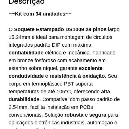
Descrição
~~Kit com 34 unidades~~
O
Soquete Estampado DS1009 28 pinos
largo
15,24mm é ideal para montagem de circuitos
integrados padrão DIP com máxima
confiabilidade
elétrica e mecânica. Fabricado
em bronze fosforoso com acabamento em
estanho sobre níquel, garante
excelente
condutividade
e
resistência à oxidação
. Seu
corpo em termoplástico PBT suporta
temperaturas de até 105°C, oferecendo
alta
durabilidad
e. Compatível com passo padrão de
2,54mm, facilita instalação em PCBs
convencionais. Solução
robusta
e
segura
para
aplicações eletrônicas industriais, automação e