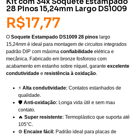
Kit com 34x Soquete Estampado
28 Pinos 15,24mm Largo DS1009
R$
17,77
O
Soquete Estampado DS1009 28 pinos
largo
15,24mm é ideal para montagem de circuitos integrados
padrão DIP com máxima
confiabilidade
elétrica e
mecânica. Fabricado em bronze fosforoso com
acabamento em estanho sobre níquel, garante
excelente
condutividade
e
resistência à oxidação
.
⚡
Alta condutividade:
Contatos estanhados de
qualidade.
🛡️
Anti-oxidação:
Longa vida útil e sem mau
contato.
🔥
Super resistente:
Termoplástico que suporta até
105°C.
⚙️
Encaixe fácil:
Padrão ideal para placas de