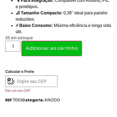
🔧 Fácil Integração:
Compatível com Arduino, PIC
e protótipos.
📐 Tamanho Compacto:
0,39" ideal para painéis
reduzidos.
⚡ Baixo Consumo:
Máxima eficiência e longa vida
útil.
35 em estoque
Adicionar ao carrinho
Calcular o Frete
Não sei meu CEP
REF
7053
Categoria:
ANODO