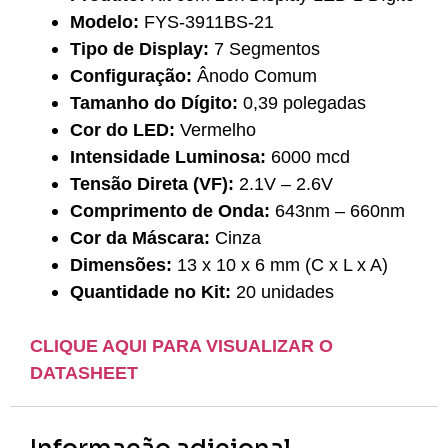
Modelo:
FYS-3911BS-21
Tipo de Display:
7 Segmentos
Configuração:
Ânodo Comum
Tamanho do Dígito:
0,39 polegadas
Cor do LED:
Vermelho
Intensidade Luminosa:
6000 mcd
Tensão Direta (VF):
2.1V – 2.6V
Comprimento de Onda:
643nm – 660nm
Cor da Máscara:
Cinza
Dimensões:
13 x 10 x 6 mm (C x L x A)
Quantidade no Kit:
20 unidades
CLIQUE AQUI PARA VISUALIZAR O
DATASHEET