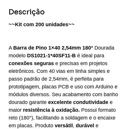
Descrição
~~Kit com 200 unidades~~
A
Barra de Pino 1×40 2,54mm 180°
Dourada
modelo
DS1021-1*40SF11-B
é ideal para
conexões seguras
e precisas em projetos
eletrônicos. Com 40 vias em linha simples e
passo padrão de 2,54mm, é perfeita para
prototipagem, placas PCB e uso com Arduino e
módulos diversos. Seu acabamento com banho
dourado garante
excelente condutividade
e
maior
resistência à oxidação.
Possui formato
reto (180°), facilitando a soldagem e o encaixe
em placas. Produto
versátil
,
durável
e