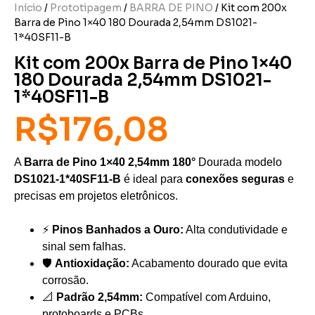
Início
/
Prototipagem
/
BARRA DE PINO
/ Kit com 200x
Barra de Pino 1×40 180 Dourada 2,54mm DS1021-
1*40SF11-B
Kit com 200x Barra de Pino 1×40
180 Dourada 2,54mm DS1021-
1*40SF11-B
R$
176,08
A
Barra de Pino 1×40 2,54mm 180°
Dourada modelo
DS1021-1*40SF11-B
é ideal para
conexões seguras
e
precisas em projetos eletrônicos.
⚡
Pinos Banhados a Ouro:
Alta condutividade e
sinal sem falhas.
🛡️
Antioxidação:
Acabamento dourado que evita
corrosão.
📐
Padrão 2,54mm:
Compatível com Arduino,
protoboards e PCBs.