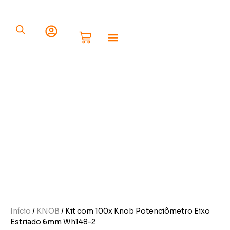
Componentes Eletrônicos
Início
/
KNOB
/ Kit com 100x Knob Potenciômetro Eixo
Estriado 6mm Wh148-2