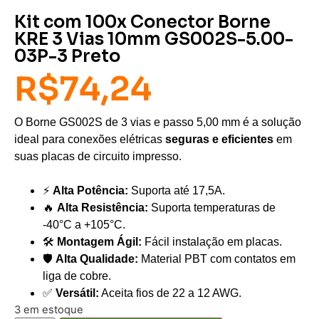
Kit com 100x Conector Borne
KRE 3 Vias 10mm GS002S-5.00-
03P-3 Preto
R$
74,24
O Borne GS002S de 3 vias e passo 5,00 mm é a solução
ideal para conexões elétricas
seguras e eficientes
em
suas placas de circuito impresso.
⚡
Alta Potência:
Suporta até 17,5A.
🔥
Alta Resistência:
Suporta temperaturas de
-40°C a +105°C.
🛠️
Montagem Ágil:
Fácil instalação em placas.
🛡️
Alta Qualidade:
Material PBT com contatos em
liga de cobre.
✅
Versátil:
Aceita fios de 22 a 12 AWG.
3 em estoque