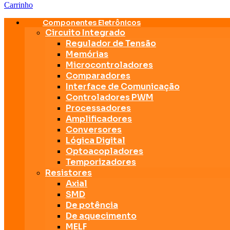
Carrinho
Componentes Eletrônicos
Circuito Integrado
Regulador de Tensão
Memórias
Microcontroladores
Comparadores
Interface de Comunicação
Controladores PWM
Processadores
Amplificadores
Conversores
Lógica Digital
Optoacopladores
Temporizadores
Resistores
Axial
SMD
De potência
De aquecimento
MELF