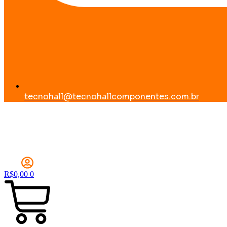
tecnohall@tecnohallcomponentes.com.br
R$
0,00
0