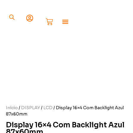
Componentes Eletrônicos
Início
/
DISPLAY
/
LCD
/ Display 16×4 Com Backlight Azul
87x60mm
Display 16×4 Com Backlight Azul
87x60mm