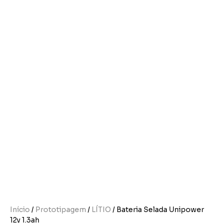
Início
/
Prototipagem
/
LÍTIO
/ Bateria Selada Unipower
12v 1.3ah