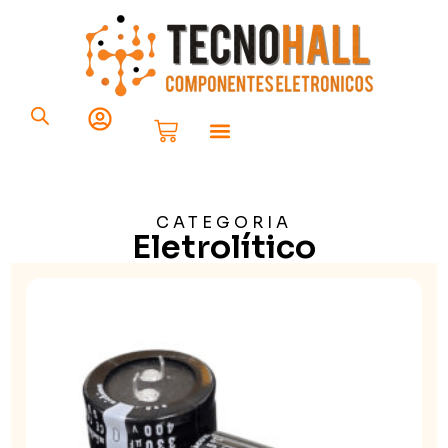
Componentes Eletrônicos
Placa Solar
CATEGORIA
Eletrolítico