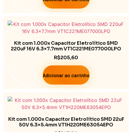
Kit com 1.000x Capacitor Eletrolítico SMD
220uF 16V 6.3×7.7mm VT1C221ME077000LPO
R$
205,60
Adicionar ao carrinho
Kit com 1.000x Capacitor Eletrolítico SMD 22uF
50V 6.3×5.4mm VT1H220ME63054EPO